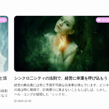
分類
未分
と活
シンクロ二シティの法則で、経営に幸運を呼び込もう
経営の舞台裏には常に予測不可能な出来事が潜んでいます。ビジネ
の道は時に複雑で、計画通りに進まないこともしばしば。しかし、
の役割
ール・ユングが提唱した「シンクロ...
まなコ
2023-12-29