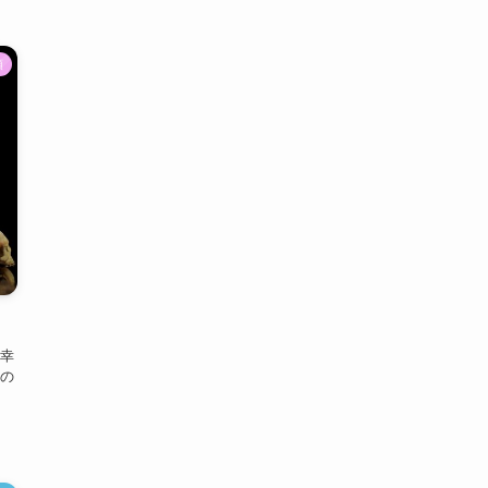
類
幸
の