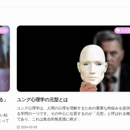
分類
未分
る」
ユング心理学の元型とは
ユング心理学は、人間の心理を理解するための重要な枠組みを提供
る学問の一つです。その中心に位置するのが「元型」と呼ばれる概
しい結
であり、これは集合的無意識に根ざ...
よって
2024-02-03