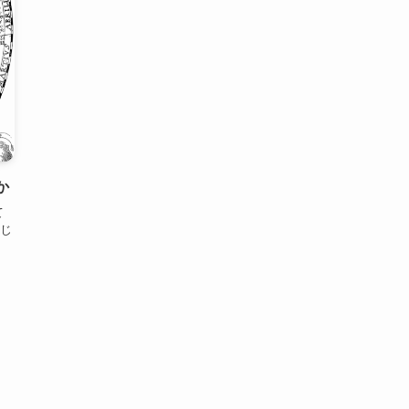
か
て
じ