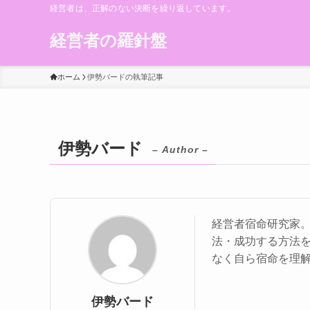
経営者は、正解のない決断を繰り返しています。
経営者の羅針盤
ホーム
伊勢バードの執筆記事
伊勢バード
– Author –
経営者宿命研究家
法・成功する方法
なく自ら宿命を理
伊勢バード